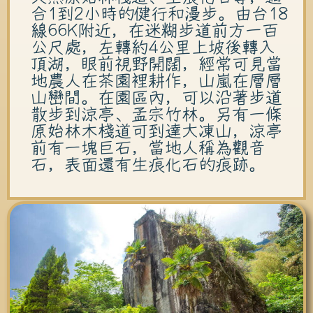
合1到2小時的健行和漫步。由台18
線66K附近，在迷糊步道前方一百
公尺處，左轉約4公里上坡後轉入
頂湖，眼前視野開闊，經常可見當
地農人在茶園裡耕作，山嵐在層層
山巒間。在園區內，可以沿著步道
散步到涼亭、孟宗竹林。另有一條
原始林木棧道可到達大凍山，涼亭
前有一塊巨石，當地人稱為觀音
石，表面還有生痕化石的痕跡。