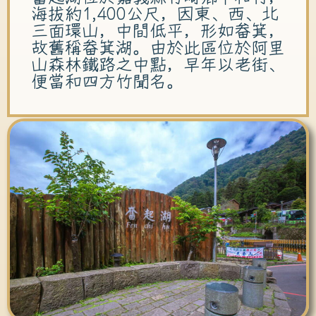
海拔約1,400公尺，因東、西、北
三面環山，中間低平，形如畚箕，
故舊稱畚箕湖。由於此區位於阿里
山森林鐵路之中點，早年以老街、
便當和四方竹聞名。