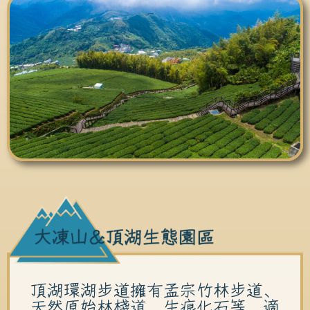
頂湖環湖步道擁有孟宗竹林步道、
天然原始林棧道、生痕化石等，適