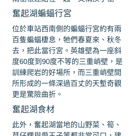
奮起湖蝙蝠行宮
位於車站西南側的蝙蝠行宮約有兩
百隻蝙蝠棲息，牠們春夏來、秋冬
去，把此當行宮。英雄壁為一座斜
度60度到90度不等的三重峭壁，是
訓練爬岩的好場所，而三重峭壁間
所形成的一條深過百丈的天塹奇觀
更是驚險曲折。
奮起湖食材
此外，奮起湖當地的山野菜、筍、
草仔粿與愛玉子等都非常可口，建