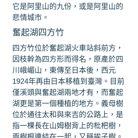
它是阿里山的九份，或是阿里山的
悲情城市。
奮起湖四方竹
四方竹位於奮起湖火車站斜前方，
因枝幹為四方形而得名，原產於四
川峨嵋山，東傳至日本後，西元
1924年再由日本移植到臺灣。目前
僅溪頭與奮起湖兩地才有，而奮起
湖更是第一個種植的地方。義母樹
位於通往太和與來吉的公路上，是
指一棵長在山姆樹背上的枇杷樹，
兩樹根連結在一起，又稱挨子樹。