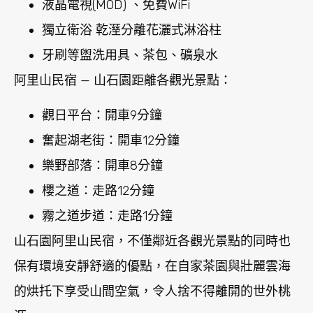
液晶電視(MOD) 、免費WiFi
獨立衛浴 乾溼分離花灑式淋浴柱
牙刷等盥洗用具、茶包、礦泉水
阿里山民宿 — 山石園距離各觀光景點：
觀日平台：開車9分鐘
奮起湖老街：開車12分鐘
樂野部落：開車8分鐘
櫻之道：走路12分鐘
霧之道步道：走路1分鐘
山石園阿里山民宿，不僅鄰近各觀光景點的同時也
保有環境安靜舒適的優點，在自家茶園與壯麗雲海
的烘托下享受山間空氣，令人捨不得離開的世外桃