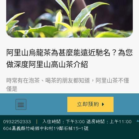
阿里山烏龍茶為甚麼能遠近馳名？為您
做深度阿里山高山茶介紹
時常有在泡茶、喝茶的朋友都知道，阿里山茶不僅
僅是
立即預約
0932252333
入住時間：下午3:00 退房時間：上午11:00
604嘉義縣竹崎鄉中和村19鄰石棹15-1號